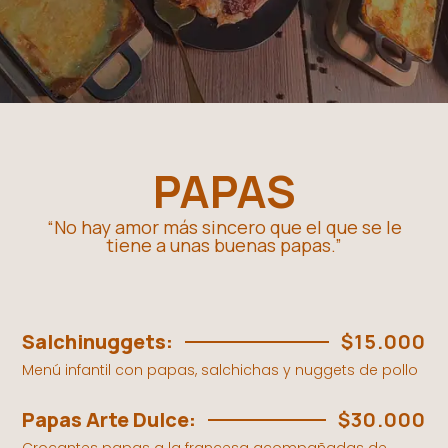
PAPAS
“No hay amor más sincero que el que se le
tiene a unas buenas papas.”
Salchinuggets:
$15.000
Menú infantil con papas, salchichas y nuggets de pollo
Papas Arte Dulce:
$30.000