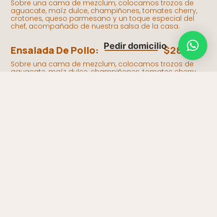
Sobre una cama de mezclum, colocamos trozos de
aguacate, maíz dulce, champiñones, tomates cherry,
crotones, queso parmesano y un toque especial del
chef, acompañado de nuestra salsa de la casa.
Pedir domicilio
Ensalada De Pollo:
$28.000
Sobre una cama de mezclum, colocamos trozos de
aguacate, maíz dulce, champiñones, tomates cherry,
pollo adobado con finas hierbas, crotones, queso
parmesano y el toque especial del chef, acompañado
de nuestra salsa de la casa.
Ensalada Arte Dulce:
$32.000
Sobre una cama de mezclum, colocamos trozos de
aguacate, maíz dulce, champiñones, tomates cherry,
pollo adobado con finas hierbas, y un toque dulce con
mango y fresas. Todo se complementa con crotones,
queso parmesano y el toque especial del chef,
acompañado de nuestra salsa de la casa.
Pedir Por Whatsapp